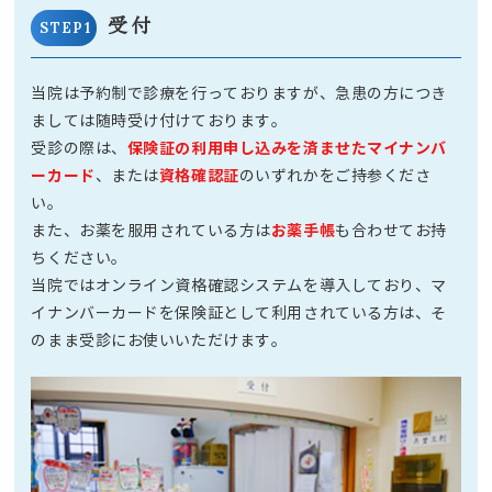
受付
STEP1
当院は予約制で診療を行っておりますが、急患の方につき
ましては随時受け付けております。
保険証の利用申し込みを済ませたマイナンバ
受診の際は、
ーカード
資格確認証
、または
のいずれかをご持参くださ
い。
お薬手帳
また、お薬を服用されている方は
も合わせてお持
ちください。
当院ではオンライン資格確認システムを導入しており、マ
イナンバーカードを保険証として利用されている方は、そ
のまま受診にお使いいただけます。